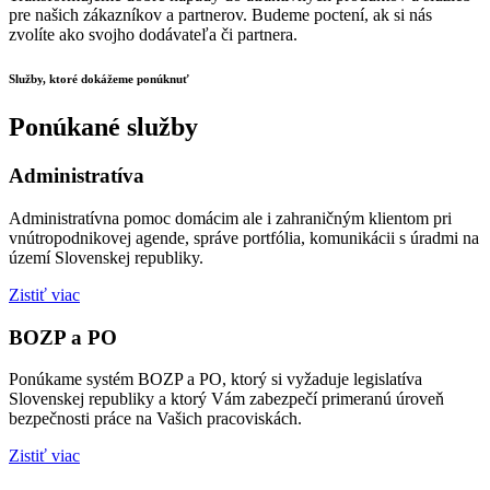
pre našich zákazníkov a partnerov. Budeme poctení, ak si nás
zvolíte ako svojho dodávateľa či partnera.
Služby, ktoré dokážeme ponúknuť
Ponúkané služby
Administratíva
Administratívna pomoc domácim ale i zahraničným klientom pri
vnútropodnikovej agende, správe portfólia, komunikácii s úradmi na
území Slovenskej republiky.
Zistiť viac
BOZP a PO
Ponúkame systém BOZP a PO, ktorý si vyžaduje legislatíva
Slovenskej republiky a ktorý Vám zabezpečí primeranú úroveň
bezpečnosti práce na Vašich pracoviskách.
Zistiť viac