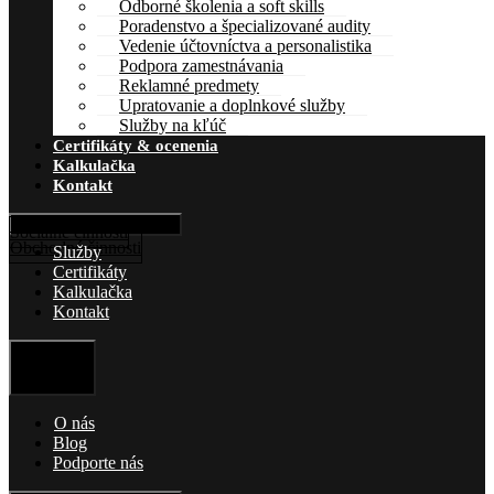
Odborné školenia a soft skills
Poradenstvo a špecializované audity
Vedenie účtovníctva a personalistika
Podpora zamestnávania
Reklamné predmety
Upratovanie a doplnkové služby
Služby na kľúč
Certifikáty & ocenenia
Kalkulačka
Kontakt
Hamburger Toggle Menu
Sociálne činnosti
Obchodné činnosti
Služby
Certifikáty
Kalkulačka
Kontakt
Hamburger
Toggle
Menu
O nás
Blog
Podporte nás