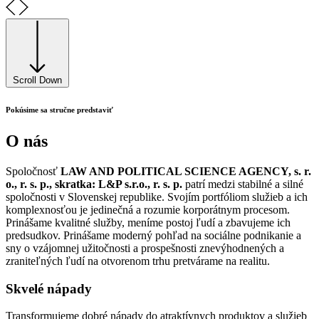
Scroll Down
Pokúsime sa stručne predstaviť
O nás
Spoločnosť
LAW AND POLITICAL SCIENCE AGENCY, s. r.
o., r. s. p., skratka: L&P s.r.o., r. s. p.
patrí medzi stabilné a silné
spoločnosti v Slovenskej republike. Svojím portfóliom služieb a ich
komplexnosťou je jedinečná a rozumie korporátnym procesom.
Prinášame kvalitné služby, meníme postoj ľudí a zbavujeme ich
predsudkov. Prinášame moderný pohľad na sociálne podnikanie a
sny o vzájomnej užitočnosti a prospešnosti znevýhodnených a
zraniteľných ľudí na otvorenom trhu pretvárame na realitu.
Skvelé nápady
Transformujeme dobré nápady do atraktívnych produktov a služieb