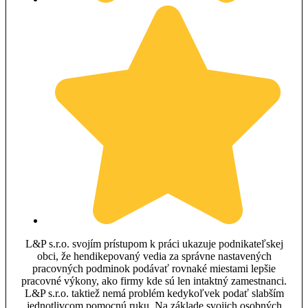
L&P s.r.o. svojím prístupom k práci ukazuje podnikateľskej
obci, že hendikepovaný vedia za správne nastavených
pracovných podminok podávať rovnaké miestami lepšie
pracovné výkony, ako firmy kde sú len intaktný zamestnanci.
L&P s.r.o. taktiež nemá problém kedykoľvek podať slabším
jednotlivcom pomocnú ruku. Na základe svojich osobných