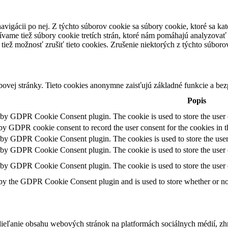
avigácii po nej. Z týchto súborov cookie sa súbory cookie, ktoré sa kat
vame tiež súbory cookie tretích strán, ktoré nám pomáhajú analyzovať
tiež možnosť zrušiť tieto cookies. Zrušenie niektorých z týchto súbor
ovej stránky. Tieto cookies anonymne zaisťujú základné funkcie a be
Popis
t by GDPR Cookie Consent plugin. The cookie is used to store the user c
 by GDPR cookie consent to record the user consent for the cookies in t
t by GDPR Cookie Consent plugin. The cookies is used to store the user
t by GDPR Cookie Consent plugin. The cookie is used to store the user c
t by GDPR Cookie Consent plugin. The cookie is used to store the user 
 by the GDPR Cookie Consent plugin and is used to store whether or not 
eľanie obsahu webových stránok na platformách sociálnych médií, zhro