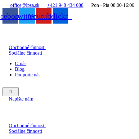
office@lpsa.sk
+421 948 434 088
Pon - Pia 08:00-16:00
acebook
Twitter
Youtube
Flickr
Obchodné činnosti
Sociálne činnosti
O nás
Blog
Podporte nás
Hamburger
Toggle
Napíšte nám
Menu
Obchodné činnosti
Sociálne činnosti