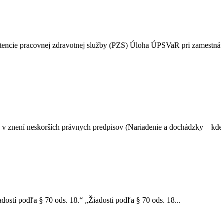
tencie pracovnej zdravotnej služby (PZS) Úloha ÚPSVaR pri zamestná
, v znení neskorších právnych predpisov (Nariadenie a dochádzky – kde
ostí podľa § 70 ods. 18.“ „Žiadosti podľa § 70 ods. 18...