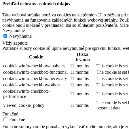
Prehľad ochrany osobných údajov
Táto webová stránka používa cookies na zlepšenie vášho zážitku pri n
nevyhnutné na fungovanie základných funkcií webovej stránky. Použí
cookie budú uložené v prehliadači iba so súhlasom používateľa. Máte 
Nevyhnutné
Nevyhnutné
Vždy zapnuté
Potrebné súbory cookie sú úplne nevyhnutné pre správnu funkciu web
Dĺžka
Cookie
trvania
cookielawinfo-checkbox-analytics
11 months
This cookie is se
cookielawinfo-checkbox-functional
11 months
The cookie is set
cookielawinfo-checkbox-necessary
11 months
This cookie is se
cookielawinfo-checkbox-others
11 months
This cookie is se
cookielawinfo-checkbox-
11 months
This cookie is se
performance
The cookie is set
viewed_cookie_policy
11 months
personal data.
Funkčné
Funkčné
Funkčné súbory cookie pomáhajú vykonávať určité funkcie, ako je zdi