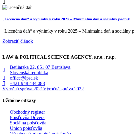
„Licenčná daň“ a výnimky v roku 2025 – Minimálna daň a sociálny podnik
„Licenčná daň“ a výnimky v roku 2025 – Minimálna daň a sociálny p
Zobraziť článok
LAW & POLITICAL SCIENCE AGENCY, s.r.o., r.s.p.
Betliarska 22, 851 07 Bratislava,
Slovenská republika
office@lpsa.sk
+421 948 434 088
Výročná správa 2021
Výročná správa 2022
Užitočné odkazy
Obchodný register
Poisťovňa Dôvera
Sociálna poisťovňa
Union poisťovňa
Všeobecná zdravotná poisťovňa