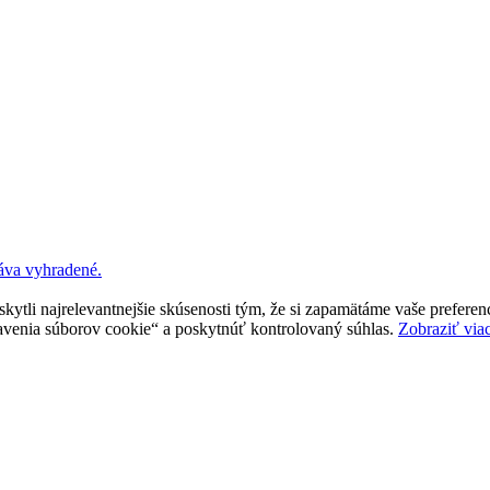
ráva vyhradené.
tli najrelevantnejšie skúsenosti tým, že si zapamätáme vaše preferenc
enia súborov cookie“ a poskytnúť kontrolovaný súhlas.
Zobraziť via