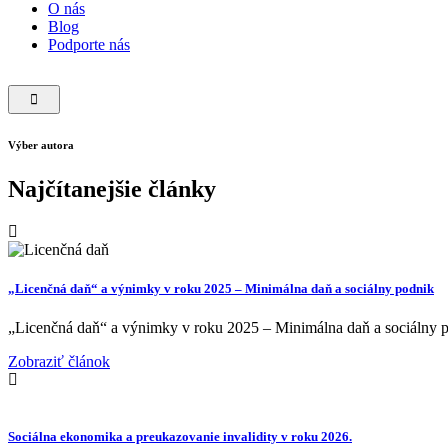
O nás
Blog
Podporte nás
Hamburger
Toggle
Menu
Výber autora
Najčítanejšie články
„Licenčná daň“ a výnimky v roku 2025 – Minimálna daň a sociálny podnik
„Licenčná daň“ a výnimky v roku 2025 – Minimálna daň a sociálny p
Zobraziť článok
Sociálna ekonomika a preukazovanie invalidity v roku 2026.