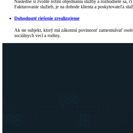
Následne si zvolíte režim objednania služby a rozhodnete sa, či
Fakturovanie služieb, je na dohode klienta a poskytovateľa slu
Dohodnuté riešenie zrealizujeme
Ak ste subjekt, ktorý má zákonnú povinnosť zamestnávať oso
sociálnych vecí a rodiny.