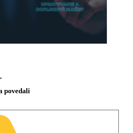
ie
a povedali