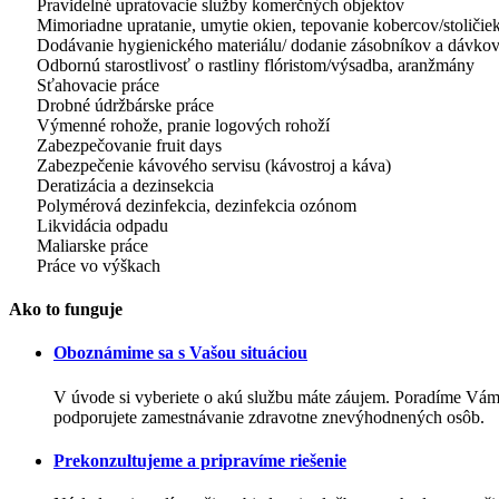
Pravidelné upratovacie služby komerčných objektov
Mimoriadne upratanie, umytie okien, tepovanie kobercov/stoličiek
Dodávanie hygienického materiálu/ dodanie zásobníkov a dávko
Odbornú starostlivosť o rastliny flóristom/výsadba, aranžmány
Sťahovacie práce
Drobné údržbárske práce
Výmenné rohože, pranie logových rohoží
Zabezpečovanie fruit days
Zabezpečenie kávového servisu (kávostroj a káva)
Deratizácia a dezinsekcia
Polymérová dezinfekcia, dezinfekcia ozónom
Likvidácia odpadu
Maliarske práce
Práce vo výškach
Ako to funguje
Oboznámime sa s Vašou situáciou
V úvode si vyberiete o akú službu máte záujem. Poradíme Vám
podporujete zamestnávanie zdravotne znevýhodnených osôb.
Prekonzultujeme a pripravíme riešenie