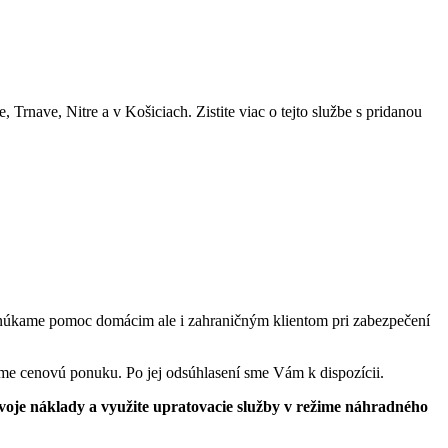
rnave, Nitre a v Košiciach. Zistite viac o tejto službe s pridanou
onúkame pomoc domácim ale i zahraničným klientom pri zabezpečení
me cenovú ponuku. Po jej odsúhlasení sme Vám k dispozícii.
svoje náklady a využite upratovacie služby v režime náhradného