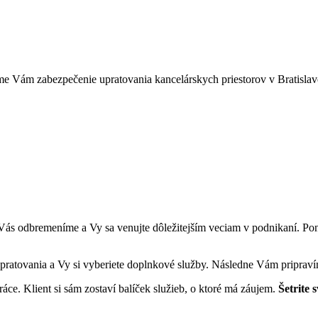
 Vám zabezpečenie upratovania kancelárskych priestorov v Bratislave, T
 Vás odbremeníme a Vy sa venujte dôležitejším veciam v podnikaní. P
ratovania a Vy si vyberiete doplnkové služby. Následne Vám pripraví
ce. Klient si sám zostaví balíček služieb, o ktoré má záujem.
Šetrite 