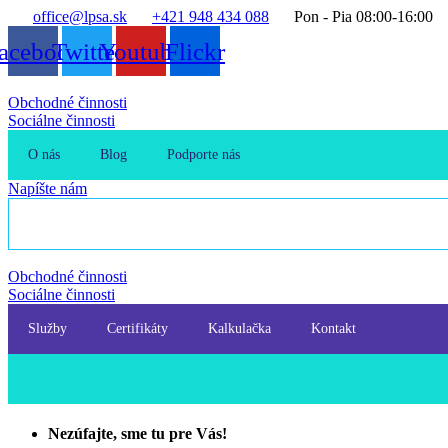
office@lpsa.sk
+421 948 434 088
Pon - Pia 08:00-16:00
acebook
Twitter
Youtube
Flickr
Obchodné činnosti
Sociálne činnosti
O nás
Blog
Podporte nás
Napíšte nám
Obchodné činnosti
Sociálne činnosti
Služby
Certifikáty
Kalkulačka
Kontakt
Nezúfajte, sme tu pre Vás!