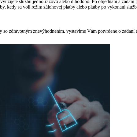
 využijete službu jedno-rázovo alebo dlhodobo. Po objednaní a zadaní po
žby, kedy sa volí režim zálohovej platby alebo platby po vykonaní služb
by so zdravotným znevýhodnením, vystavíme Vám potvrdene o zadaní zá