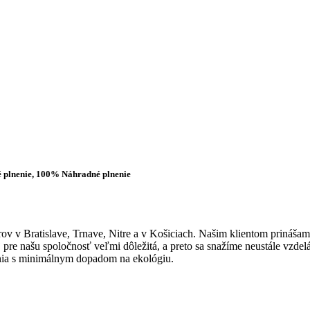
é plnenie, 100% Náhradné plnenie
ov v Bratislave, Trnave, Nitre a v Košiciach. Našim klientom prinášame
aj pre našu spoločnosť veľmi dôležitá, a preto sa snažíme neustále vzde
enia s minimálnym dopadom na ekológiu.