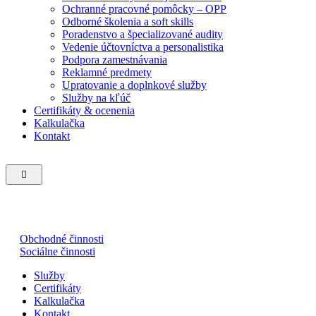
Ochranné pracovné pomôcky – OPP
Odborné školenia a soft skills
Poradenstvo a špecializované audity
Vedenie účtovníctva a personalistika
Podpora zamestnávania
Reklamné predmety
Upratovanie a doplnkové služby
Služby na kľúč
Certifikáty & ocenenia
Kalkulačka
Kontakt
Hamburger
Toggle
Menu
Obchodné činnosti
Sociálne činnosti
Služby
Certifikáty
Kalkulačka
Kontakt