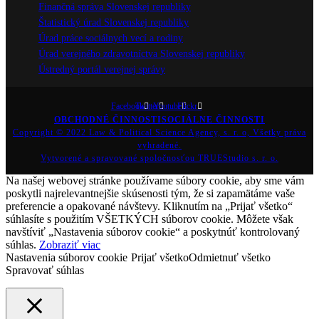
Finančná správa Slovenskej republiky
Štatistický úrad Slovenskej republiky
Úrad práce sociálnych vecí a rodiny
Úrad verejného zdravotníctva Slovenskej republiky
Ústredný portál verejnej správy
Facebook
Twitter
Youtube
Flickr
OBCHODNÉ ČINNOSTI
SOCIÁLNE ČINNOSTI
Copyright © 2022 Law & Political Science Agency, s. r. o, Všetky práva
vyhradené.
Vytvorené a spravované spoločnosťou TRUEStudio s. r. o.
Na našej webovej stránke používame súbory cookie, aby sme vám
poskytli najrelevantnejšie skúsenosti tým, že si zapamätáme vaše
preferencie a opakované návštevy. Kliknutím na „Prijať všetko“
súhlasíte s použitím VŠETKÝCH súborov cookie. Môžete však
navštíviť „Nastavenia súborov cookie“ a poskytnúť kontrolovaný
súhlas.
Zobraziť viac
Nastavenia súborov cookie
Prijať všetko
Odmietnuť všetko
Spravovať súhlas