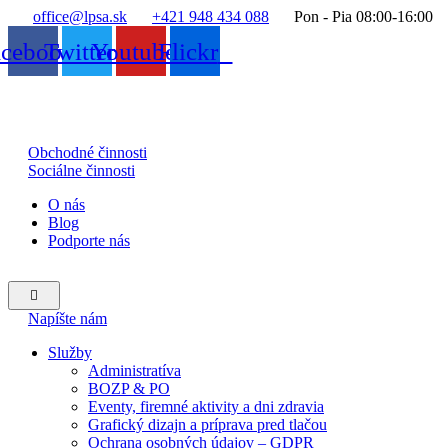
office@lpsa.sk
+421 948 434 088
Pon - Pia 08:00-16:00
acebook
Twitter
Youtube
Flickr
Obchodné činnosti
Sociálne činnosti
O nás
Blog
Podporte nás
Hamburger
Toggle
Napíšte nám
Menu
Služby
Administratíva
BOZP & PO
Eventy, firemné aktivity a dni zdravia
Grafický dizajn a príprava pred tlačou
Ochrana osobných údajov – GDPR