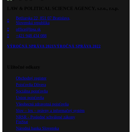
LAW & POLITICAL SCIENCE AGENCY, s.r.o., r.s.p.
Betliarska 22, 851 07 Bratislava,
Slovenská republika
office@lpsa.sk
+421 948 434 088
VÝROČNÁ SPRÁVA 2021
VÝROČNÁ SPRÁVA 2022
Užitočné odkazy
Obchodný register
Poisťovňa Dôvera
Sociálna poisťovňa
Union poisťovňa
Všeobecná zdravotná poisťovňa
Slov – lex – právny a informačný systém
NRSR - Posledné schválené zákony
FinStat
Národná banka Slovenska