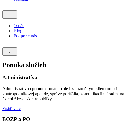
Hamburger
Toggle
Menu
O nás
Blog
Podporte nás
Hamburger
Toggle
Menu
Ponuka služieb
Administratíva
Administratívna pomoc domácim ale i zahraničným klientom pri
vnútropodnikovej agende, správe portfólia, komunikácii s úradmi na
území Slovenskej republiky.
Zistiť viac
BOZP a PO