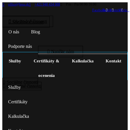
office@lpsa.sk
+421 948 434 088
Pon - Pia 08:00-16:00
Facebook
Twitter
Youtube
Flickr
Obchodné činnosti
Sociálne činnosti
O nás
Blog
Podporte nás
Napíšte nám
Služby
Certifikáty &
Kalkulačka
Kontakt
ocenenia
Sociálne činnosti
Obchodné činnosti
Služby
Certifikáty
Kalkulačka