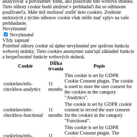
analyzovať a porozumieť tomu, ako používate túto webovú stránku.
Tieto súbory cookie budú uložené v prehliadači iba so súhlasom
používateľa. Máte tiež možnosť zrušiť tieto cookies. Zrušenie
niektorých z týchto súborov cookie však môže mať vplyv na vaše
prehliadanie.
Nevyhnutné
Nevyhnutné
Vždy zapnuté
Potrebné súbory cookie sú úplne nevyhnutné pre správnu funkciu
webovej stránky. Tieto cookies anonymne zaisťujú základné funkcie
a bezpečnostné funkcie webových stránok.
Dĺžka
Cookie
Popis
trvania
This cookie is set by GDPR
Cookie Consent plugin. The cookie
cookielawinfo-
11
is used to store the user consent for
checkbox-analytics
months
the cookies in the category
"Analytics".
The cookie is set by GDPR cookie
cookielawinfo-
11
consent to record the user consent
checkbox-functional
months
for the cookies in the category
"Functional".
This cookie is set by GDPR
Cookie Consent plugin. The
cookielawinfo-
11