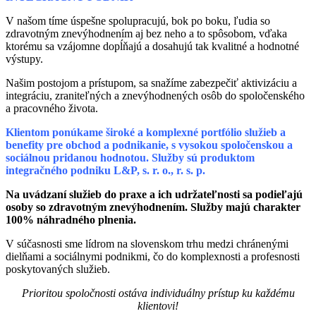
V našom tíme úspešne spolupracujú, bok po boku, ľudia so
zdravotným znevýhodnením aj bez neho a to spôsobom, vďaka
ktorému sa vzájomne dopĺňajú a dosahujú tak kvalitné a hodnotné
výstupy.
Našim postojom a prístupom, sa snažíme zabezpečiť aktivizáciu a
integráciu, zraniteľných a znevýhodnených osôb do spoločenského
a pracovného života.
Klientom ponúkame široké a komplexné portfólio služieb a
benefity pre obchod a podnikanie, s vysokou spoločenskou a
sociálnou pridanou hodnotou. Služby sú produktom
integračného podniku L&P, s. r. o., r. s. p.
Na uvádzaní služieb do praxe a ich udržateľnosti sa podieľajú
osoby so zdravotným znevýhodnením. Služby majú charakter
100% náhradného plnenia.
V súčasnosti sme lídrom na slovenskom trhu medzi chránenými
dielňami a sociálnymi podnikmi, čo do komplexnosti a profesnosti
poskytovaných služieb.
Prioritou spoločnosti ostáva individuálny prístup ku každému
klientovi!