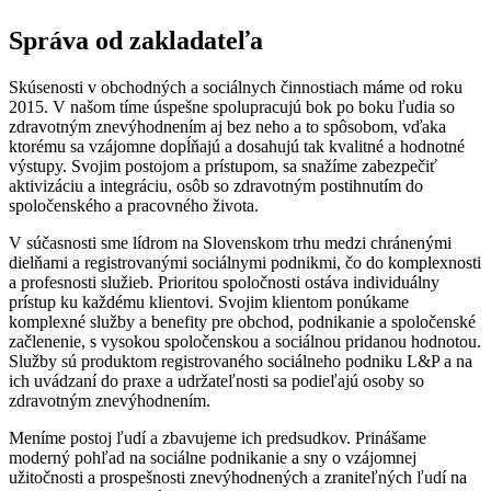
Správa od zakladateľa
Skúsenosti v obchodných a sociálnych činnostiach máme od roku
2015. V našom tíme úspešne spolupracujú bok po boku ľudia so
zdravotným znevýhodnením aj bez neho a to spôsobom, vďaka
ktorému sa vzájomne dopĺňajú a dosahujú tak kvalitné a hodnotné
výstupy. Svojim postojom a prístupom, sa snažíme zabezpečiť
aktivizáciu a integráciu, osôb so zdravotným postihnutím do
spoločenského a pracovného života.
V súčasnosti sme lídrom na Slovenskom trhu medzi chránenými
dielňami a registrovanými sociálnymi podnikmi, čo do komplexnosti
a profesnosti služieb. Prioritou spoločnosti ostáva individuálny
prístup ku každému klientovi. Svojim klientom ponúkame
komplexné služby a benefity pre obchod, podnikanie a spoločenské
začlenenie, s vysokou spoločenskou a sociálnou pridanou hodnotou.
Služby sú produktom registrovaného sociálneho podniku L&P a na
ich uvádzaní do praxe a udržateľnosti sa podieľajú osoby so
zdravotným znevýhodnením.
Meníme postoj ľudí a zbavujeme ich predsudkov. Prinášame
moderný pohľad na sociálne podnikanie a sny o vzájomnej
užitočnosti a prospešnosti znevýhodnených a zraniteľných ľudí na