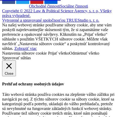
Obchodné činnosti
Sociálne činnosti
Copyright © 2022 Law & Political Science Agency, s. r. o, Všetky
práva vyhradené.
Vytvorené a spravované spoločnosťou TRUEStudio s. r. o.
Na našej webovej stránke používame súbory cookie, aby sme vám
poskytli najrelevantnejšie skúsenosti tým, že si zapamätáme vaše
preferencie a opakované návštevy. Kliknutím na „Prijať všetko“
súhlasíte s použitím VŠETKÝCH súborov cookie. Môžete však
navštíviť „Nastavenia súborov cookie“ a poskytnúť kontrolovaný
súhlas.
Zobraziť viac
Nastavenia súborov cookie
Prijať všetko
Odmietnuť všetko
Spravovať súhlas
Close
Prehľad ochrany osobných údajov
Táto webová stránka používa cookies na zlepšenie vášho zážitku pri
navigácii po nej. Z týchto súborov cookie sa súbory cookie, ktoré sa
kategorizujú podľa potreby, ukladajú do vášho prehliadača, pretože
sú nevyhnutné na fungovanie základných funkcií webovej stránky.
Používame tiež súbory cookie tretích strán, ktoré nám pomáhajú