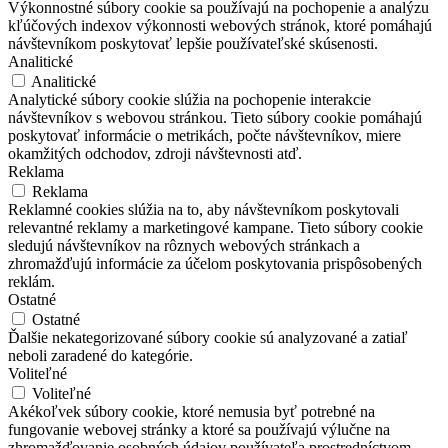
Výkonnostné súbory cookie sa používajú na pochopenie a analýzu
kľúčových indexov výkonnosti webových stránok, ktoré pomáhajú
návštevníkom poskytovať lepšie používateľské skúsenosti.
Analitické
Analitické
Analytické súbory cookie slúžia na pochopenie interakcie
návštevníkov s webovou stránkou. Tieto súbory cookie pomáhajú
poskytovať informácie o metrikách, počte návštevníkov, miere
okamžitých odchodov, zdroji návštevnosti atď.
Reklama
Reklama
Reklamné cookies slúžia na to, aby návštevníkom poskytovali
relevantné reklamy a marketingové kampane. Tieto súbory cookie
sledujú návštevníkov na rôznych webových stránkach a
zhromažďujú informácie za účelom poskytovania prispôsobených
reklám.
Ostatné
Ostatné
Ďalšie nekategorizované súbory cookie sú analyzované a zatiaľ
neboli zaradené do kategórie.
Voliteľné
Voliteľné
Akékoľvek súbory cookie, ktoré nemusia byť potrebné na
fungovanie webovej stránky a ktoré sa používajú výlučne na
zhromažďovanie osobných údajov používateľa prostredníctvom