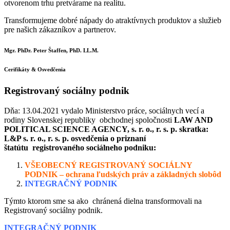
otvorenom trhu pretvárame na realitu.
Transformujeme dobré nápady do atraktívnych produktov a služieb
pre našich zákazníkov a partnerov.
Mgr. PhDr. Peter Štaffen, PhD. LL.M.
Cerifikáty & Osvedčenia
Registrovaný sociálny podnik
Dňa: 13.04.2021 vydalo
Ministerstvo práce, sociálnych vecí a
rodiny Slovenskej republiky
obchodnej spoločnosti
LAW AND
POLITICAL SCIENCE AGENCY, s. r. o., r. s. p. skratka:
L&P s. r. o., r. s. p.
osvedčenia o priznaní
štatútu
registrovaného sociálneho podniku:
VŠEOBECNÝ
REGISTROVANÝ SOCIÁLNY
PODNIK – ochrana ľudských práv a základných slobôd
INTEGRAČNÝ PODNIK
Týmto ktorom sme sa ako
chránená dielna transformovali na
Registrovaný sociálny podnik.
INTEGRAČNÝ PODNIK