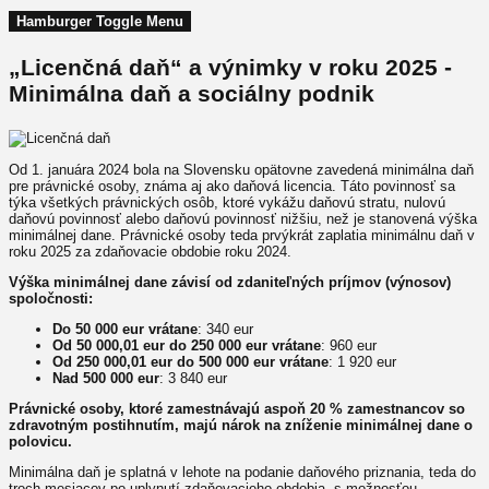
Hamburger Toggle Menu
„Licenčná daň“ a výnimky v roku 2025 -
Minimálna daň a sociálny podnik
Od 1. januára 2024 bola na Slovensku opätovne zavedená minimálna daň
pre právnické osoby, známa aj ako daňová licencia. Táto povinnosť sa
týka všetkých právnických osôb, ktoré vykážu daňovú stratu, nulovú
daňovú povinnosť alebo daňovú povinnosť nižšiu, než je stanovená výška
minimálnej dane. Právnické osoby teda prvýkrát zaplatia minimálnu daň v
roku 2025 za zdaňovacie obdobie roku 2024.
Výška minimálnej dane závisí od zdaniteľných príjmov (výnosov)
spoločnosti:
Do 50 000 eur vrátane
: 340 eur
Od 50 000,01 eur do 250 000 eur vrátane
: 960 eur
Od 250 000,01 eur do 500 000 eur vrátane
: 1 920 eur
Nad 500 000 eur
: 3 840 eur
Právnické osoby, ktoré zamestnávajú aspoň 20 % zamestnancov so
zdravotným postihnutím, majú nárok na zníženie minimálnej dane o
polovicu.
Minimálna daň je splatná v lehote na podanie daňového priznania, teda do
troch mesiacov po uplynutí zdaňovacieho obdobia, s možnosťou