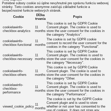
Potrebné súbory cookie sú úplne nevyhnutné pre správnu funkciu webovej
stránky. Tieto cookies anonymne zaisťujú základné funkcie a
bezpečnostné funkcie webových stránok.
Dĺžka
Cookie
Popis
trvania
This cookie is set by GDPR Cookie
cookielawinfo-
11
Consent plugin. The cookie is used to
checkbox-analytics
months
store the user consent for the cookies in
the category "Analytics".
The cookie is set by GDPR cookie
cookielawinfo-
11
consent to record the user consent for the
checkbox-functional
months
cookies in the category "Functional".
This cookie is set by GDPR Cookie
cookielawinfo-
11
Consent plugin. The cookies is used to
checkbox-necessary
months
store the user consent for the cookies in
the category "Necessary".
This cookie is set by GDPR Cookie
cookielawinfo-
11
Consent plugin. The cookie is used to
checkbox-others
months
store the user consent for the cookies in
the category "Other.
This cookie is set by GDPR Cookie
cookielawinfo-
11
Consent plugin. The cookie is used to
checkbox-
months
store the user consent for the cookies in
performance
the category "Performance".
The cookie is set by the GDPR Cookie
Consent plugin and is used to store
11
viewed_cookie_policy
whether or not user has consented to the
months
use of cookies. It does not store any