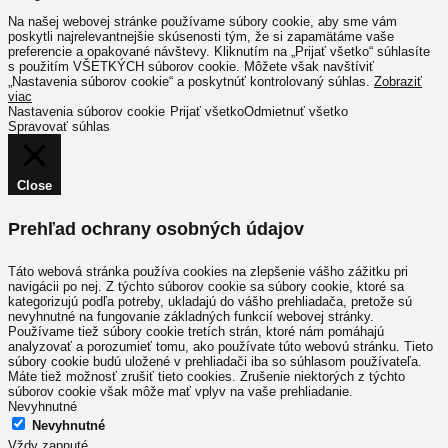
Na našej webovej stránke používame súbory cookie, aby sme vám
poskytli najrelevantnejšie skúsenosti tým, že si zapamätáme vaše
preferencie a opakované návštevy. Kliknutím na „Prijať všetko“ súhlasíte
s použitím VŠETKÝCH súborov cookie. Môžete však navštíviť
„Nastavenia súborov cookie“ a poskytnúť kontrolovaný súhlas.
Zobraziť
viac
Nastavenia súborov cookie
Prijať všetko
Odmietnuť všetko
Spravovať súhlas
Close
Prehľad ochrany osobných údajov
Táto webová stránka používa cookies na zlepšenie vášho zážitku pri
navigácii po nej. Z týchto súborov cookie sa súbory cookie, ktoré sa
kategorizujú podľa potreby, ukladajú do vášho prehliadača, pretože sú
nevyhnutné na fungovanie základných funkcií webovej stránky.
Používame tiež súbory cookie tretích strán, ktoré nám pomáhajú
analyzovať a porozumieť tomu, ako používate túto webovú stránku. Tieto
súbory cookie budú uložené v prehliadači iba so súhlasom používateľa.
Máte tiež možnosť zrušiť tieto cookies. Zrušenie niektorých z týchto
súborov cookie však môže mať vplyv na vaše prehliadanie.
Nevyhnutné
Nevyhnutné
Vždy zapnuté