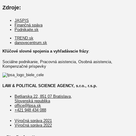
Zdroje:
JASPIS
Finančná spáva
Podnikajte.sk
TREND.sk
danovecentrum.sk
Kľúčové slovné spojenia a vyhľadávacie frázy
:
Sociálne podnikanie, Pracovná asistencia, Osobná asistencia,
Kompenzačné príspevky
LAW & POLITICAL SCIENCE AGENCY, s.r.o., r.s.p.
Betliarska 22, 851 07 Bratislava,
Slovenská republika
office@lpsa.sk
+421 948 434 088
Výročná správa 2021
Výročná správa 2022