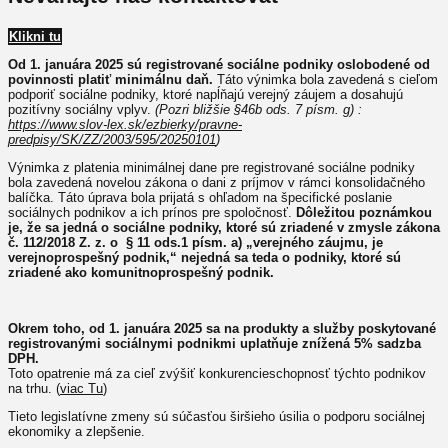
Klikni tu
Od 1. januára 2025 sú registrované sociálne podniky oslobodené od
povinnosti platiť minimálnu daň.
Táto výnimka bola zavedená s cieľom
podporiť sociálne podniky, ktoré napĺňajú verejný záujem a dosahujú
pozitívny sociálny vplyv.
(Pozri bližšie §46b ods. 7 písm. g) :
https://www.slov-lex.sk/ezbierky/pravne-
predpisy/SK/ZZ/2003/595/20250101
)
Výnimka z platenia minimálnej dane pre registrované sociálne podniky
bola zavedená novelou zákona o dani z príjmov v rámci konsolidačného
balíčka. Táto úprava bola prijatá s ohľadom na špecifické poslanie
sociálnych podnikov a ich prínos pre spoločnosť.
Dôležitou poznámkou
je, že sa jedná o sociálne podniky, ktoré sú zriadené v zmysle zákona
č. 112/2018 Z. z. o § 11 ods.1 písm. a) „
verejného záujmu, je
verejnoprospešný podnik,“ nejedná sa teda o podniky, ktoré sú
zriadené ako komunitnoprospešný podnik.
Okrem toho, od 1. januára 2025 sa na produkty a služby poskytované
registrovanými sociálnymi podnikmi uplatňuje znížená 5% sadzba
DPH.
Toto opatrenie má za cieľ zvýšiť konkurencieschopnosť týchto podnikov
na trhu. (
viac Tu
)
Tieto legislatívne zmeny sú súčasťou širšieho úsilia o podporu sociálnej
ekonomiky a zlepšenie.