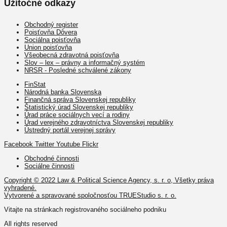
Užitočné odkazy
Obchodný register
Poisťovňa Dôvera
Sociálna poisťovňa
Union poisťovňa
Všeobecná zdravotná poisťovňa
Slov – lex – právny a informačný systém
NRSR - Posledné schválené zákony
FinStat
Národná banka Slovenska
Finančná správa Slovenskej republiky
Štatistický úrad Slovenskej republiky
Úrad práce sociálnych vecí a rodiny
Úrad verejného zdravotníctva Slovenskej republiky
Ústredný portál verejnej správy
Facebook
Twitter
Youtube
Flickr
Obchodné činnosti
Sociálne činnosti
Copyright © 2022 Law & Political Science Agency, s. r. o, Všetky práva
vyhradené.
Vytvorené a spravované spoločnosťou TRUEStudio s. r. o.
Vitajte na stránkach registrovaného sociálneho podniku
All rights reserved