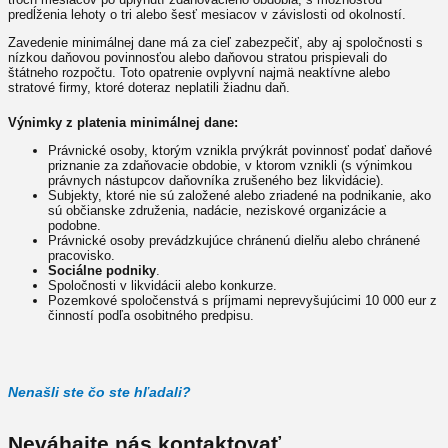
predĺženia lehoty o tri alebo šesť mesiacov v závislosti od okolností.
Zavedenie minimálnej dane má za cieľ zabezpečiť, aby aj spoločnosti s
nízkou daňovou povinnosťou alebo daňovou stratou prispievali do
štátneho rozpočtu. Toto opatrenie ovplyvní najmä neaktívne alebo
stratové firmy, ktoré doteraz neplatili žiadnu daň.
Výnimky z platenia minimálnej dane:
Právnické osoby, ktorým vznikla prvýkrát povinnosť podať daňové
priznanie za zdaňovacie obdobie, v ktorom vznikli (s výnimkou
právnych nástupcov daňovníka zrušeného bez likvidácie).
Subjekty, ktoré nie sú založené alebo zriadené na podnikanie, ako
sú občianske združenia, nadácie, neziskové organizácie a
podobne.
Právnické osoby prevádzkujúce chránenú dielňu alebo chránené
pracovisko.
Sociálne podniky
.
Spoločnosti v likvidácii alebo konkurze.
Pozemkové spoločenstvá s príjmami neprevyšujúcimi 10 000 eur z
činností podľa osobitného predpisu.
Nenašli ste čo ste hľadali?
Neváhajte nás kontaktovať