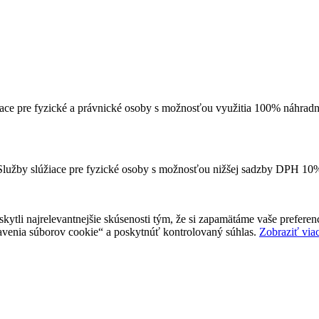
iace pre fyzické a právnické osoby s možnosťou využitia 100% náhradn
Služby slúžiace pre fyzické osoby s možnosťou nižšej sadzby DPH 10
tli najrelevantnejšie skúsenosti tým, že si zapamätáme vaše preferenc
enia súborov cookie“ a poskytnúť kontrolovaný súhlas.
Zobraziť via