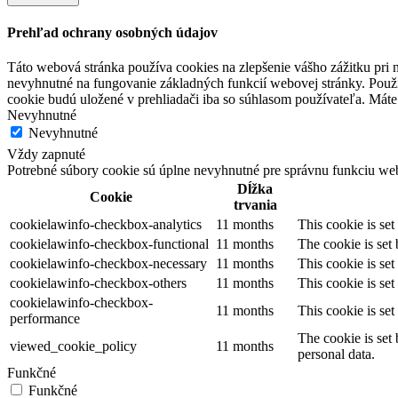
Prehľad ochrany osobných údajov
Táto webová stránka používa cookies na zlepšenie vášho zážitku pri n
nevyhnutné na fungovanie základných funkcií webovej stránky. Použí
cookie budú uložené v prehliadači iba so súhlasom používateľa. Máte 
Nevyhnutné
Nevyhnutné
Vždy zapnuté
Potrebné súbory cookie sú úplne nevyhnutné pre správnu funkciu web
Dĺžka
Cookie
trvania
cookielawinfo-checkbox-analytics
11 months
This cookie is se
cookielawinfo-checkbox-functional
11 months
The cookie is set
cookielawinfo-checkbox-necessary
11 months
This cookie is se
cookielawinfo-checkbox-others
11 months
This cookie is se
cookielawinfo-checkbox-
11 months
This cookie is se
performance
The cookie is set
viewed_cookie_policy
11 months
personal data.
Funkčné
Funkčné