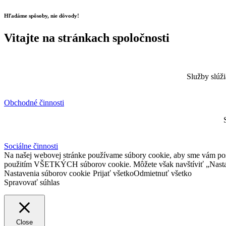
Hľadáme spôsoby, nie dôvody!
Vitajte na stránkach spoločnosti
Služby slúž
Obchodné činnosti
Sociálne činnosti
Na našej webovej stránke používame súbory cookie, aby sme vám posky
použitím VŠETKÝCH súborov cookie. Môžete však navštíviť „Nastav
Nastavenia súborov cookie
Prijať všetko
Odmietnuť všetko
Spravovať súhlas
Close