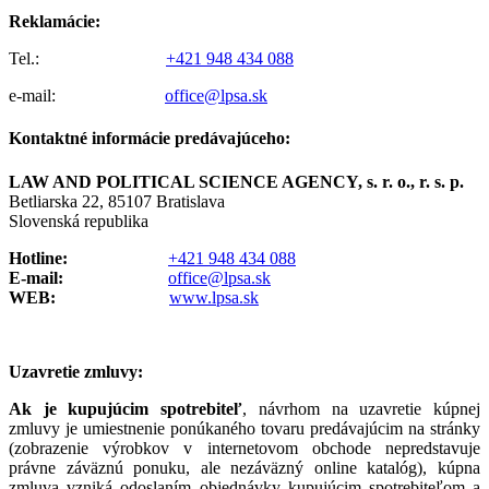
Reklamácie:
Tel.:
+421 948 434 088
e-mail:
office@lpsa.sk
Kontaktné informácie predávajúceho:
LAW AND POLITICAL SCIENCE AGENCY, s. r. o., r. s. p.
Betliarska 22, 85107 Bratislava
Slovenská republika
Hotline:
+421 948 434 088
E-mail:
office@lpsa.sk
WEB:
www.lpsa.sk
Uzavretie zmluvy:
Ak je kupujúcim spotrebiteľ
, návrhom na uzavretie kúpnej
zmluvy je umiestnenie ponúkaného tovaru predávajúcim na stránky
(zobrazenie výrobkov v internetovom obchode nepredstavuje
právne záväznú ponuku, ale nezáväzný online katalóg), kúpna
zmluva vzniká odoslaním objednávky kupujúcim spotrebiteľom a