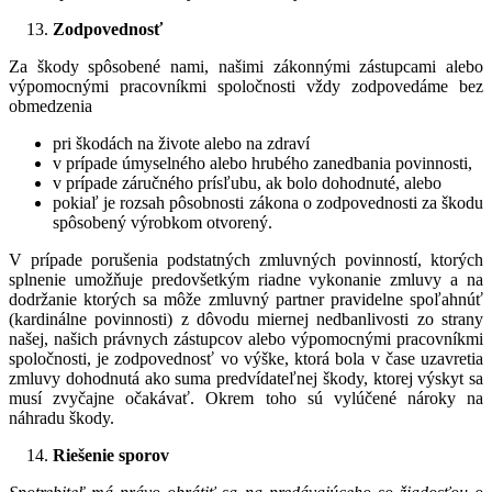
Zodpovednosť
Za škody spôsobené nami, našimi zákonnými zástupcami alebo
výpomocnými pracovníkmi spoločnosti vždy zodpovedáme bez
obmedzenia
pri škodách na živote alebo na zdraví
v prípade úmyselného alebo hrubého zanedbania povinnosti,
v prípade záručného prísľubu, ak bolo dohodnuté, alebo
pokiaľ je rozsah pôsobnosti zákona o zodpovednosti za škodu
spôsobený výrobkom otvorený.
V prípade porušenia podstatných zmluvných povinností, ktorých
splnenie umožňuje predovšetkým riadne vykonanie zmluvy a na
dodržanie ktorých sa môže zmluvný partner pravidelne spoľahnúť
(kardinálne povinnosti) z dôvodu miernej nedbanlivosti zo strany
našej, našich právnych zástupcov alebo výpomocnými pracovníkmi
spoločnosti, je zodpovednosť vo výške, ktorá bola v čase uzavretia
zmluvy dohodnutá ako suma predvídateľnej škody, ktorej výskyt sa
musí zvyčajne očakávať. Okrem toho sú vylúčené nároky na
náhradu škody.
Riešenie sporov