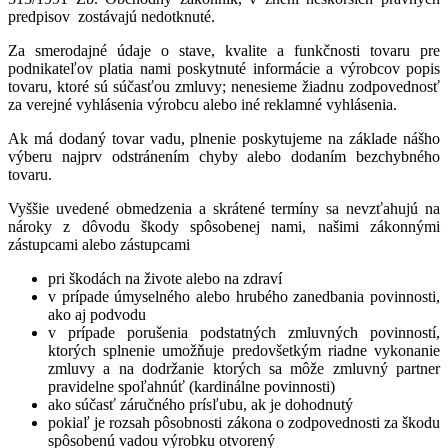
predpisov zostávajú nedotknuté.
Za smerodajné údaje o stave, kvalite a funkčnosti tovaru pre
podnikateľov platia nami poskytnuté informácie a výrobcov popis
tovaru, ktoré sú súčasťou zmluvy; nenesieme žiadnu zodpovednosť
za verejné vyhlásenia výrobcu alebo iné reklamné vyhlásenia.
Ak má dodaný tovar vadu, plnenie poskytujeme na základe nášho
výberu najprv odstránením chyby alebo dodaním bezchybného
tovaru.
Vyššie uvedené obmedzenia a skrátené termíny sa nevzťahujú na
nároky z dôvodu škody spôsobenej nami, našimi zákonnými
zástupcami alebo zástupcami
pri škodách na živote alebo na zdraví
v prípade úmyselného alebo hrubého zanedbania povinnosti,
ako aj podvodu
v prípade porušenia podstatných zmluvných povinností,
ktorých splnenie umožňuje predovšetkým riadne vykonanie
zmluvy a na dodržanie ktorých sa môže zmluvný partner
pravidelne spoľahnúť (kardinálne povinnosti)
ako súčasť záručného prísľubu, ak je dohodnutý
pokiaľ je rozsah pôsobnosti zákona o zodpovednosti za škodu
spôsobenú vadou výrobku otvorený