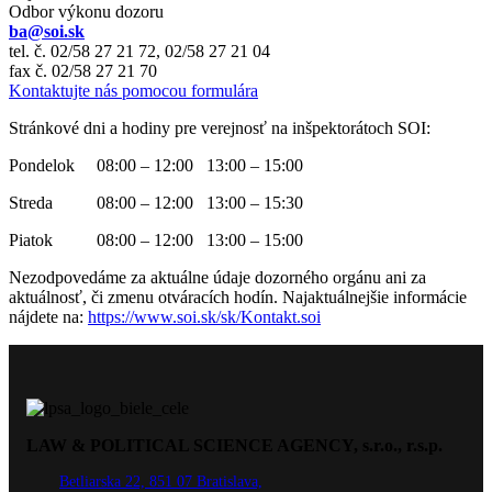
Odbor výkonu dozoru
ba@soi.sk
tel. č. 02/58 27 21 72, 02/58 27 21 04
fax č. 02/58 27 21 70
Kontaktujte nás pomocou formulára
Stránkové dni a hodiny pre verejnosť na inšpektorátoch SOI:
Pondelok 08:00 – 12:00 13:00 – 15:00
Streda 08:00 – 12:00 13:00 – 15:30
Piatok 08:00 – 12:00 13:00 – 15:00
Nezodpovedáme za aktuálne údaje dozorného orgánu ani za
aktuálnosť, či zmenu otváracích hodín. Najaktuálnejšie informácie
nájdete na:
https://www.soi.sk/sk/Kontakt.soi
LAW & POLITICAL SCIENCE AGENCY, s.r.o., r.s.p.
Betliarska 22, 851 07 Bratislava,