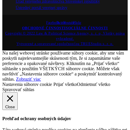
Úrad verejného zdravotníctva Slovenskej republiky
Ústredný portál verejnej správy
Facebook
Twitter
Youtube
Flickr
OBCHODNÉ ČINNOSTI
SOCIÁLNE ČINNOSTI
Copyright © 2022 Law & Political Science Agency, s. r. o, Všetky práva
vyhradené.
Vytvorené a spravované spoločnosťou TRUEStudio s. r. o.
Na našej webovej stránke používame súbory cookie, aby sme vám
poskytli najrelevantnejšie skúsenosti tým, že si zapamätáme vaše
preferencie a opakované návštevy. Kliknutím na „Prijať všetko“
súhlasíte s použitím VŠETKÝCH súborov cookie. Môžete však
navštíviť „Nastavenia súborov cookie“ a poskytnúť kontrolovaný
súhlas.
Zobraziť viac
Nastavenia súborov cookie
Prijať všetko
Odmietnuť všetko
Spravovať súhlas
Close
Prehľad ochrany osobných údajov
Táto webová stránka používa cookies na zlepšenie vášho zážitku pri