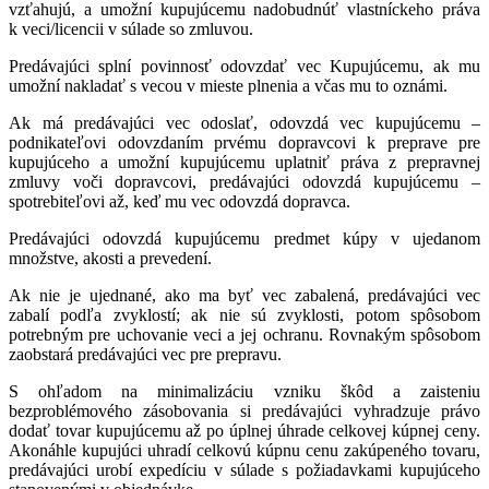
vzťahujú, a umožní kupujúcemu nadobudnúť vlastníckeho práva
k veci/licencii v súlade so zmluvou.
Predávajúci splní povinnosť odovzdať vec Kupujúcemu, ak mu
umožní nakladať s vecou v mieste plnenia a včas mu to oznámi.
Ak má predávajúci vec odoslať, odovzdá vec kupujúcemu –
podnikateľovi odovzdaním prvému dopravcovi k preprave pre
kupujúceho a umožní kupujúcemu uplatniť práva z prepravnej
zmluvy voči dopravcovi, predávajúci odovzdá kupujúcemu –
spotrebiteľovi až, keď mu vec odovzdá dopravca.
Predávajúci odovzdá kupujúcemu predmet kúpy v ujedanom
množstve, akosti a prevedení.
Ak nie je ujednané, ako ma byť vec zabalená, predávajúci vec
zabalí podľa zvyklostí; ak nie sú zvyklosti, potom spôsobom
potrebným pre uchovanie veci a jej ochranu. Rovnakým spôsobom
zaobstará predávajúci vec pre prepravu.
S ohľadom na minimalizáciu vzniku škôd a zaisteniu
bezproblémového zásobovania si predávajúci vyhradzuje právo
dodať tovar kupujúcemu až po úplnej úhrade celkovej kúpnej ceny.
Akonáhle kupujúci uhradí celkovú kúpnu cenu zakúpeného tovaru,
predávajúci urobí expedíciu v súlade s požiadavkami kupujúceho