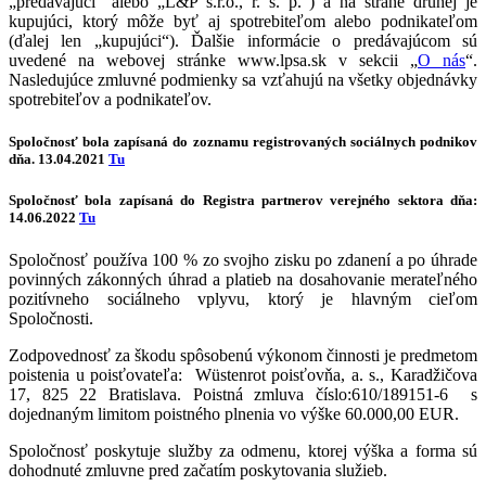
„predávajúci“ alebo „L&P s.r.o., r. s. p.“) a na strane druhej je
kupujúci, ktorý môže byť aj spotrebiteľom alebo podnikateľom
(ďalej len „kupujúci“). Ďalšie informácie o predávajúcom sú
uvedené na webovej stránke www.lpsa.sk v sekcii „
O nás
“.
Nasledujúce zmluvné podmienky sa vzťahujú na všetky objednávky
spotrebiteľov a podnikateľov.
Spoločnosť bola zapísaná do zoznamu
registrovaných sociálnych podnikov
dňa. 13.04.2021
Tu
Spoločnosť bola zapísaná do
Registra partnerov verejného sektora
dňa:
14.06.2022
Tu
Spoločnosť používa 100 % zo svojho zisku po zdanení a po úhrade
povinných zákonných úhrad a platieb na dosahovanie merateľného
pozitívneho sociálneho vplyvu, ktorý je hlavným cieľom
Spoločnosti.
Zodpovednosť za škodu spôsobenú výkonom činnosti je predmetom
poistenia u poisťovateľa: Wüstenrot poisťovňa, a. s., Karadžičova
17, 825 22 Bratislava. Poistná zmluva číslo:610/189151-6 s
dojednaným limitom poistného plnenia vo výške 60.000,00 EUR.
Spoločnosť poskytuje služby za odmenu, ktorej výška a forma sú
dohodnuté zmluvne pred začatím poskytovania služieb.