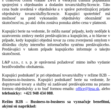
s celkovou cenou vrátane DPH a všetkými ďalšími poplatkami
spojenými s objednaním a dodaním tovaru/služby/licencie. Táto
cena bude uvedená v objednávke a v správe potvrdzujúcej prijatie
objednávky tovaru/služby/licencie. Kupujúci spotrebiteľ má
možnosť sa pred vykonaním objednávky oboznámiť so
skutočnosťou, po akú dobu zostáva ponuka alebo cena v platnosti.
Kupujúci berie na vedomie, že môžu nastať prípady, kedy nedôjde k
uzatvoreniu zmluvy medzi predávajúcim a kupujúcim, a to hlavne v
prípade, kedy kupujúci objedná tovar za cenu zverejnenú omylom v
dôsledku chyby interného informačného systému predávajúceho.
Predávajúci v takom prípade kupujúceho informuje o takejto
skutočnosti.
L&P s.r.o., r. s. p. je oprávnená požadovať mimo iného vydanie
bezdôvodného obohatenia.
Kupujúci podnikateľ je pri objednaní tovaru/služby v režime B2B –
Business-to-business. Kupujúci podnikateľ berie na vedomie, že
dopytované tovary a služby sú zadávané predávajúcemu na priamo
formou objednávky a to buď formou emailu:
office@lpsa.sk
, alebo
telefonicky: +421 948 434 088
.
Režim B2B – Business-to-business sa vyznačuje benefitmi,
akými sú napríklad: