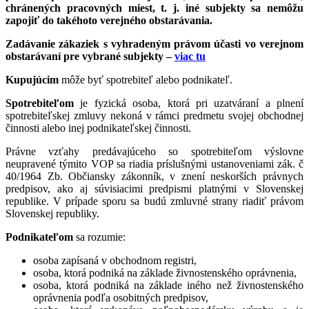
chránených pracovných miest, t. j. iné subjekty sa nemôžu
zapojiť do takéhoto verejného obstarávania.
Zadávanie zákaziek s vyhradeným právom účasti vo verejnom
obstarávaní pre vybrané subjekty –
viac tu
Kupujúcim
môže byť spotrebiteľ alebo podnikateľ.
Spotrebiteľom
je fyzická osoba, ktorá pri uzatváraní a plnení
spotrebiteľskej zmluvy nekoná v rámci predmetu svojej obchodnej
činnosti alebo inej podnikateľskej činnosti.
Právne vzťahy predávajúceho so spotrebiteľom výslovne
neupravené týmito VOP sa riadia príslušnými ustanoveniami zák. č
40/1964 Zb. Občiansky zákonník, v znení neskorších právnych
predpisov, ako aj súvisiacimi predpismi platnými v Slovenskej
republike. V prípade sporu sa budú zmluvné strany riadiť právom
Slovenskej republiky.
Podnikateľom
sa rozumie:
osoba zapísaná v obchodnom registri,
osoba, ktorá podniká na základe živnostenského oprávnenia,
osoba, ktorá podniká na základe iného než živnostenského
oprávnenia podľa osobitných predpisov,