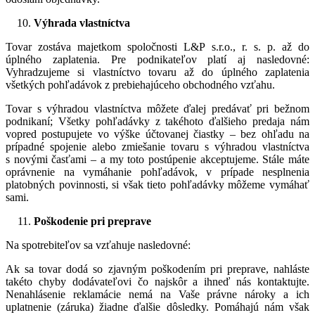
Výhrada vlastníctva
Tovar zostáva majetkom spoločnosti L&P s.r.o., r. s. p. až do
úplného zaplatenia. Pre podnikateľov platí aj nasledovné:
Vyhradzujeme si vlastníctvo tovaru až do úplného zaplatenia
všetkých pohľadávok z prebiehajúceho obchodného vzťahu.
Tovar s výhradou vlastníctva môžete ďalej predávať pri bežnom
podnikaní; Všetky pohľadávky z takéhoto ďalšieho predaja nám
vopred postupujete vo výške účtovanej čiastky – bez ohľadu na
prípadné spojenie alebo zmiešanie tovaru s výhradou vlastníctva
s novými časťami – a my toto postúpenie akceptujeme. Stále máte
oprávnenie na vymáhanie pohľadávok, v prípade nesplnenia
platobných povinnosti, si však tieto pohľadávky môžeme vymáhať
sami.
Poškodenie pri preprave
Na spotrebiteľov sa vzťahuje nasledovné:
Ak sa tovar dodá so zjavným poškodením pri preprave, nahláste
takéto chyby dodávateľovi čo najskôr a ihneď nás kontaktujte.
Nenahlásenie reklamácie nemá na Vaše právne nároky a ich
uplatnenie (záruka) žiadne ďalšie dôsledky. Pomáhajú nám však