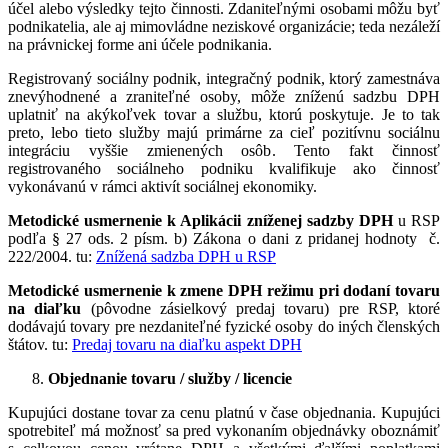
účel alebo výsledky tejto činnosti. Zdaniteľnými osobami môžu byť
podnikatelia, ale aj mimovládne neziskové organizácie; teda nezáleží
na právnickej forme ani účele podnikania.
Registrovaný sociálny podnik, integračný podnik, ktorý zamestnáva
znevýhodnené a zraniteľné osoby, môže zníženú sadzbu DPH
uplatniť na akýkoľvek tovar a službu, ktorú poskytuje. Je to tak
preto, lebo tieto služby majú primárne za cieľ pozitívnu sociálnu
integráciu vyššie zmienených osôb. Tento fakt činnosť
registrovaného sociálneho podniku kvalifikuje ako činnosť
vykonávanú v rámci aktivít sociálnej ekonomiky.
Metodické usmernenie k Aplikácii zníženej sadzby DPH
u RSP
podľa § 27 ods. 2 písm. b) Zákona o dani z pridanej hodnoty č.
222/2004. tu:
Znížená sadzba DPH u RSP
Metodické usmernenie k zmene DPH režimu pri dodaní tovaru
na diaľku
(pôvodne zásielkový predaj tovaru) pre RSP, ktoré
dodávajú tovary pre nezdaniteľné fyzické osoby do iných členských
štátov. tu:
Predaj tovaru na diaľku aspekt DPH
Objednanie tovaru / služby / licencie
Kupujúci dostane tovar za cenu platnú v čase objednania. Kupujúci
spotrebiteľ má možnosť sa pred vykonaním objednávky oboznámiť