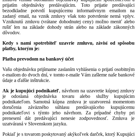
prijatím objednávky predávajúcim. Toto prijatie predávajúci
bezodkladne potvrdí kupujúcemu informatívnym emailom na
zadaný email, na vznik zmluvy však toto potvrdenie nemá vplyv.
Vzniknutú zmluvu (vrátane dohodnutej ceny) možno meniť alebo
rušiť len na základe dohody strán alebo na základe zákonných
dôvodov.
Kedy s nami spotrebiteľ uzavrie zmluvu, závisí od spôsobu
platby, ktorým je:
Platba prevodom na bankový účet
Vašu objednávku prijímame zaslaním vyhlásenia o prijatí osobitným
e-mailom do dvoch dní, v tomto e-maile Vám zašleme naše bankové
údaje a ďalšie inštrukcie.
Ak je kupujúci podnikateľ
, návrhom na uzavretie kúpnej zmluvy
je odoslaná objednávka tovaru alebo služby kupujúcim
podnikateľom. Samotná kúpna zmluva je uzatvorená momentom
doručenia záväzného súhlasu predávajúceho kupujúcemu
podnikateľovi s týmto jeho návrhom. Za prípadné chyby pri
prenesení dát predávajúci nenesie zodpovednosť. Zmluva je
uzatváraná v Slovenskom jazyku.
Pokiaľ je s tovarom poskytovaný akýkoľvek darček, ktorý Kupujúci