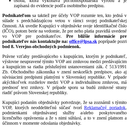
osoba, ktorá vykonáva poľnohospodársku výrobu a je
zapísaná do evidencie podľa osobitného predpisu.
Podnikateľom
sa taktiež pre účely VOP rozumie ten, kto jedná v
súlade s predchádzajúcou vetou v rámci svojej podnikateľskej
činnosti. Ak uvedie Kupujúci v objednávke svoje identifikačné číslo
(IČO), potom berie na vedomie, že pre neho platia pravidlá uvedené
vo VOP pre podnikateľov.
Pre bližšie informácie pre
podnikateľov nás kontaktujte na:
office@lpsa.sk
poprípade pozri
bod 8. Verejno-obchodných podmienok.
Právne vzťahy predávajúceho s kupujúcim, ktorým je podnikateľ,
výslovne neupravené týmito VOP ani zmluvou medzi predávajúcim
a kupujúcim sa riadia príslušnými ustanoveniami zák. č 513/1991
Zb. Obchodného zákonníka v znení neskorších predpisov, ako aj
súvisiacimi predpismi platnými v Slovenskej republike. V prípade
akýchkoľvek rozdielov medzi VOP a individuálnou zmluvou, má
prednosť text zmluvy. V prípade sporu sa budú zmluvné strany
riadiť právom Slovenskej republiky.
Kupujúci podaním objednávky potvrdzuje, že sa zoznámil s týmito
VOP, ktorých neoddeliteľnú súčasť tvorí
Reklamačný poriadok
,
podmienkami objednávanej služby a/alebo poskytovaného
licenčného oprávnenia a že s nimi súhlasí, a to v znení platnom a
účinnom v momente odoslania objednávky.