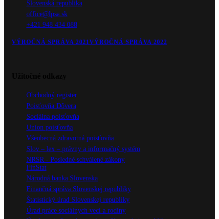
Slovenská republika
office@lpsa.sk
+421 948 434 088
VÝROČNÁ SPRÁVA 2021
VÝROČNÁ SPRÁVA 2022
Užitočné odkazy
Obchodný register
Poisťovňa Dôvera
Sociálna poisťovňa
Union poisťovňa
Všeobecná zdravotná poisťovňa
Slov – lex – právny a informačný systém
NRSR - Posledné schválené zákony
FinStat
Národná banka Slovenska
Finančná správa Slovenskej republiky
Štatistický úrad Slovenskej republiky
Úrad práce sociálnych vecí a rodiny