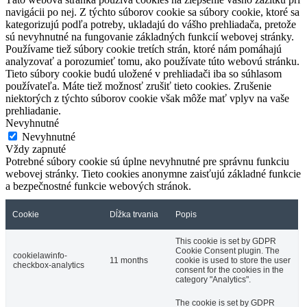
navigácii po nej. Z týchto súborov cookie sa súbory cookie, ktoré sa
kategorizujú podľa potreby, ukladajú do vášho prehliadača, pretože
sú nevyhnutné na fungovanie základných funkcií webovej stránky.
Používame tiež súbory cookie tretích strán, ktoré nám pomáhajú
analyzovať a porozumieť tomu, ako používate túto webovú stránku.
Tieto súbory cookie budú uložené v prehliadači iba so súhlasom
používateľa. Máte tiež možnosť zrušiť tieto cookies. Zrušenie
niektorých z týchto súborov cookie však môže mať vplyv na vaše
prehliadanie.
Nevyhnutné
Nevyhnutné
Vždy zapnuté
Potrebné súbory cookie sú úplne nevyhnutné pre správnu funkciu
webovej stránky. Tieto cookies anonymne zaisťujú základné funkcie
a bezpečnostné funkcie webových stránok.
Cookie
Dĺžka trvania
Popis
This cookie is set by GDPR
Cookie Consent plugin. The
cookielawinfo-
11 months
cookie is used to store the user
checkbox-analytics
consent for the cookies in the
category "Analytics".
The cookie is set by GDPR