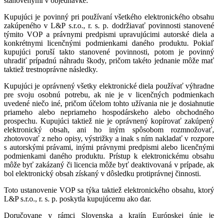
stanovenými v objednávke.
Kupujúci je povinný pri používaní všetkého elektronického obsahu
zakúpeného v L&P s.r.o., r. s. p. dodržiavať povinnosti stanovené
týmito VOP a právnymi predpismi upravujúcimi autorské diela a
konkrétnymi licenčnými podmienkami daného produktu. Pokiaľ
kupujúci poruší takto stanovené povinnosti, potom je povinný
uhradiť prípadnú náhradu škody, pričom takéto jednanie môže mať
taktiež trestnoprávne následky.
Kupujúci je oprávnený všetky elektronické diela používať výhradne
pre svoju osobnú potrebu, ak nie je v licenčných podmienkach
uvedené niečo iné, pričom účelom tohto užívania nie je dosiahnutie
priameho alebo nepriameho hospodárskeho alebo obchodného
prospechu. Kupujúci taktiež nie je oprávnený kopírovať zakúpený
elektronický obsah, ani ho iným spôsobom rozmnožovať,
zhotovovať z neho opisy, výstrižky a inak s ním nakladať v rozpore
s autorskými právami, inými právnymi predpismi alebo licenčnými
podmienkami daného produktu. Prístup k elektronickému obsahu
môže byť zakázaný či licencia môže byť deaktivovaná v prípade, ak
bol elektronický obsah získaný v dôsledku protiprávnej činnosti.
Toto ustanovenie VOP sa týka taktiež elektronického obsahu, ktorý
L&P s.r.o., r. s. p. poskytla kupujúcemu ako dar.
Doručovane v rámci Slovenska a krajín Európskej únie je