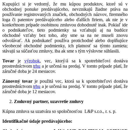
Kupujúci si je vedomý, že mu kúpou produktov, ktoré sú v
obchodnej ponuke predávajúceho, nevznikajú žiadne práva na
používanie registrovaných značiek, obchodných názvov, firemného
loga či patentov predávajúceho alebo ďalších firiem, ak nie je v
konkrétnom prípade osobitnou zmluvou dohodnuté inak. Pokiaľ ide
o podnikateľov, tieto podmienky sa vzťahujú aj na budúce
obchodné vzťahy bez toho, aby sme sa na ne museli znovu
odvolávať. Ak podnikateľ používa protichodné alebo doplňujúce
všeobecné obchodné podmienky, ich platnosť sa týmto zamieta;
stávajú sa súčasťou zmluvy, iba ak sme s tým výslovne súhlasili.
Tovar
je
výrobok
, vec, ktorý/á sa k spotrebiteľovi dostáva
prostredníctvom
trhu
a je určená na predaj. V tomto prípade platí, že
záručné doba je 24 mesiacov.
Zánovný tovar
je použitá vec, ktorá sa k spotrebiteľovi dostáva
prostredníctvom
trhu
a je určená na predaj. V tomto prípade platí, že
záručné doba je 12 mesiacov.
Zmluvný partner, uzavretie zmluvy
Kúpna zmluva sa uzatvára so spoločnosťou
L&P s.r.o., r. s. p.
Identifikačné údaje predávajúceho: