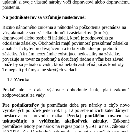
uplatniť si svoje vlastné nároky voči dopravcovi alebo dopravnému
poisteniu.
Na podnikateľov sa vzťahuje nasledovné:
Riziko náhodného zničenia a náhodného poškodenia prechádza na
vás, akonáhle sme zásielku doručili zasielateľovi (kuriér),
dopravcovi alebo osobe či inštitúcii, ktorá je zodpovedná za
odoslanie zásielky. Obchodníci majú povinnosť preskúmať zásielku
a nahlásiť chyby predávajúcemu a to bezodkladne pri prebratí
zásielky. Ak nám neoznámite existujúce nedostatky na zásielke,
považuje sa tovar za prebratý a doručený riadne a včas bez závad,
ibaže by sa jednalo o vadu, ktorá nebola zistiteľná počas kontroly.
To neplatí pri úmyselne skrytých vadách.
Záruka
Pokiaľ nie je ďalej výslovne dohodnuté inak, platí zákonná
zodpovednosť za vady.
Pre podnikateľov je
premlčacia doba pre nároky z chýb novo
vyrobených položiek jeden rok t. j. 12 po sebe idúcich kalendárnych
mesiacov od prevodu rizika.
Predaj použitého tovaru sa
uskutočňuje s vylúčením akejkoľvek záruky.
Zákonné
premlčacie lehoty pre nárok na regres podľa § 391 a nasl. zákona č.
513/1991 Zb. Obchodný zákonník, v znení neskorších právnych