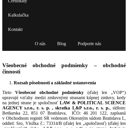
Certifikáty
Kalkulačka
Kontakt
O nás
Blog
Podporte nás
Všeobecné obchodné podmienky – obchodné
činnosti
Rozsah pôsobnosti a základné ustanovenia
Tieto
Všeobecné obchodné podmienky
(ďalej len „VOP“)
upravujú vzťahy medzi zmluvnými stranami kúpnej zmluvy, kedy
na jednej strane je spoločnosť
LAW & POLITICAL SCIENCE
AGENCY s.r.o., r. s. p. , skratka L&P s.r.o., r. s. p.
, sídlom:
Betliarska 22, 851 07 Bratislava, IČO: 46 201 122, zapísaná
v Obchodnom registri SR vedenom Okresným súdom Bratislava I.,
oddiel: Sro, Vložka č.: 73314/B (ďalej len „spoločnosť) (ďalej len