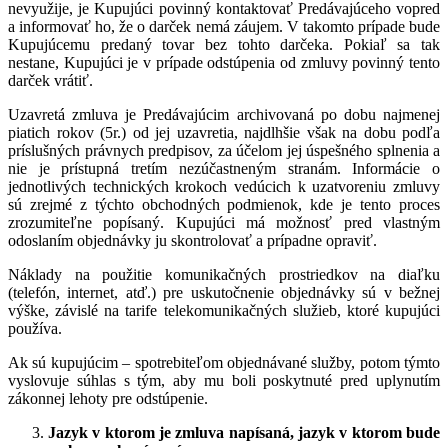
nevyužije, je Kupujúci povinný kontaktovať Predávajúceho vopred
a informovať ho, že o darček nemá záujem. V takomto prípade bude
Kupujúcemu predaný tovar bez tohto darčeka. Pokiaľ sa tak
nestane, Kupujúci je v prípade odstúpenia od zmluvy povinný tento
darček vrátiť.
Uzavretá zmluva je Predávajúcim archivovaná po dobu najmenej
piatich rokov (5r.) od jej uzavretia, najdlhšie však na dobu podľa
príslušných právnych predpisov, za účelom jej úspešného splnenia a
nie je prístupná tretím nezúčastneným stranám. Informácie o
jednotlivých technických krokoch vedúcich k uzatvoreniu zmluvy
sú zrejmé z týchto obchodných podmienok, kde je tento proces
zrozumiteľne popísaný. Kupujúci má možnosť pred vlastným
odoslaním objednávky ju skontrolovať a prípadne opraviť.
Náklady na použitie komunikačných prostriedkov na diaľku
(telefón, internet, atď.) pre uskutočnenie objednávky sú v bežnej
výške, závislé na tarife telekomunikačných služieb, ktoré kupujúci
používa.
Ak sú kupujúcim – spotrebiteľom objednávané služby, potom týmto
vyslovuje súhlas s tým, aby mu boli poskytnuté pred uplynutím
zákonnej lehoty pre odstúpenie.
Jazyk v ktorom je zmluva napísaná, jazyk v ktorom bude