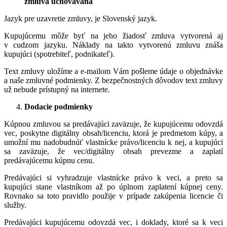
zmluva uchovávaná
Jazyk pre uzavretie zmluvy, je Slovenský jazyk.
Kupujúcemu môže byť na jeho žiadosť zmluva vytvorená aj
v cudzom jazyku. Náklady na takto vytvorenú zmluvu znáša
kupujúci (spotrebiteľ, podnikateľ).
Text zmluvy uložíme a e-mailom Vám pošleme údaje o objednávke
a naše zmluvné podmienky. Z bezpečnostných dôvodov text zmluvy
už nebude prístupný na internete.
Dodacie podmienky
Kúpnou zmluvou sa predávajúci zaväzuje, že kupujúcemu odovzdá
vec, poskytne digitálny obsah/licenciu, ktorá je predmetom kúpy, a
umožní mu nadobudnúť vlastnícke právo/licenciu k nej, a kupujúci
sa zaväzuje, že vec/digitálny obsah prevezme a zaplatí
predávajúcemu kúpnu cenu.
Predávajúci si vyhradzuje vlastnícke právo k veci, a preto sa
kupujúci stane vlastníkom až po úplnom zaplatení kúpnej ceny.
Rovnako sa toto pravidlo použije v prípade zakúpenia licencie či
služby.
Predávajúci kupujúcemu odovzdá vec, i doklady, ktoré sa k veci