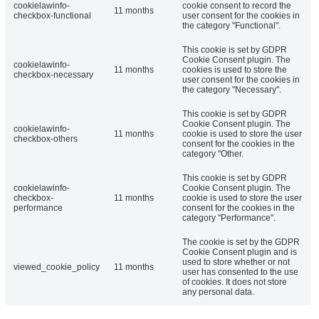
cookielawinfo-
cookie consent to record the
11 months
checkbox-functional
user consent for the cookies in
the category "Functional".
This cookie is set by GDPR
Cookie Consent plugin. The
cookielawinfo-
11 months
cookies is used to store the
checkbox-necessary
user consent for the cookies in
the category "Necessary".
This cookie is set by GDPR
Cookie Consent plugin. The
cookielawinfo-
11 months
cookie is used to store the user
checkbox-others
consent for the cookies in the
category "Other.
This cookie is set by GDPR
cookielawinfo-
Cookie Consent plugin. The
checkbox-
11 months
cookie is used to store the user
performance
consent for the cookies in the
category "Performance".
The cookie is set by the GDPR
Cookie Consent plugin and is
used to store whether or not
viewed_cookie_policy
11 months
user has consented to the use
of cookies. It does not store
any personal data.